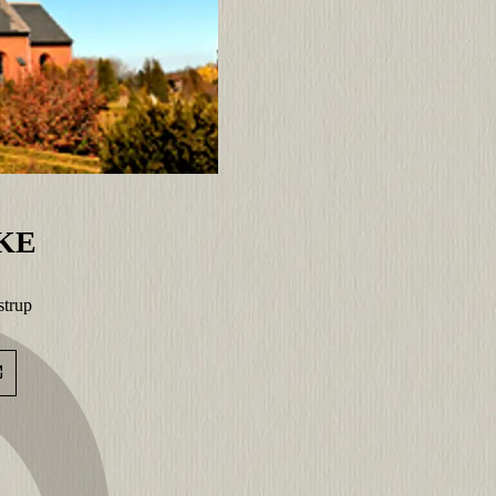
KE
strup